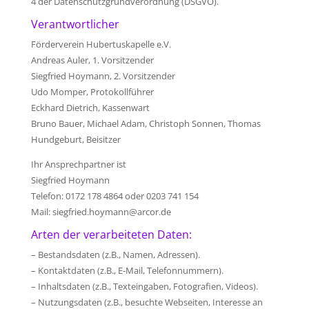
4 der Datenschutzgrundverordnung (DSGVO).
Verantwortlicher
Förderverein Hubertuskapelle e.V.
Andreas Auler, 1. Vorsitzender
Siegfried Hoymann, 2. Vorsitzender
Udo Momper, Protokollführer
Eckhard Dietrich, Kassenwart
Bruno Bauer, Michael Adam, Christoph Sonnen, Thomas
Hundgeburt, Beisitzer
Ihr Ansprechpartner ist
Siegfried Hoymann
Telefon: 0172 178 4864 oder 0203 741 154
Mail: siegfried.hoymann@arcor.de
Arten der verarbeiteten Daten:
– Bestandsdaten (z.B., Namen, Adressen).
– Kontaktdaten (z.B., E-Mail, Telefonnummern).
– Inhaltsdaten (z.B., Texteingaben, Fotografien, Videos).
– Nutzungsdaten (z.B., besuchte Webseiten, Interesse an