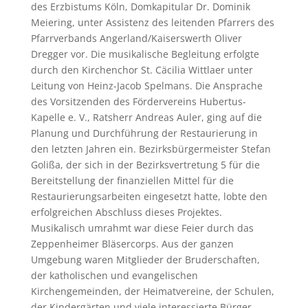
des Erzbistums Köln, Domkapitular Dr. Dominik
Meiering, unter Assistenz des leitenden Pfarrers des
Pfarrverbands Angerland/Kaiserswerth Oliver
Dregger vor. Die musikalische Begleitung erfolgte
durch den Kirchenchor St. Cäcilia Wittlaer unter
Leitung von Heinz-Jacob Spelmans. Die Ansprache
des Vorsitzenden des Fördervereins Hubertus-
Kapelle e. V., Ratsherr Andreas Auler, ging auf die
Planung und Durchführung der Restaurierung in
den letzten Jahren ein. Bezirksbürgermeister Stefan
Golißa, der sich in der Bezirksvertretung 5 für die
Bereitstellung der finanziellen Mittel für die
Restaurierungsarbeiten eingesetzt hatte, lobte den
erfolgreichen Abschluss dieses Projektes.
Musikalisch umrahmt war diese Feier durch das
Zeppenheimer Bläsercorps. Aus der ganzen
Umgebung waren Mitglieder der Bruderschaften,
der katholischen und evangelischen
Kirchengemeinden, der Heimatvereine, der Schulen,
der Kindergärten und viele interessierte Bürger