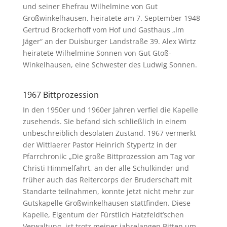
und seiner Ehefrau Wilhelmine von Gut
Großwinkelhausen, heiratete am 7. September 1948
Gertrud Brockerhoff vom Hof und Gasthaus „Im
Jäger“ an der Duisburger Landstraße 39. Alex Wirtz
heiratete Wilhelmine Sonnen von Gut Gtoß-
Winkelhausen, eine Schwester des Ludwig Sonnen.
1967 Bittprozession
In den 1950er und 1960er Jahren verfiel die Kapelle
zusehends. Sie befand sich schließlich in einem
unbeschreiblich desolaten Zustand. 1967 vermerkt
der Wittlaerer Pastor Heinrich Stypertz in der
Pfarrchronik: „Die große Bittprozession am Tag vor
Christi Himmelfahrt, an der alle Schulkinder und
früher auch das Reitercorps der Bruderschaft mit
Standarte teilnahmen, konnte jetzt nicht mehr zur
Gutskapelle Großwinkelhausen stattfinden. Diese
Kapelle, Eigentum der Fürstlich Hatzfeldt’schen
Verwaltung, ist trotz meiner jahrelangen Bitten um